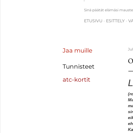
Sinä päätät elämäsi maustee
ETUSIVU
ESITTELY
V
Jaa muille
Ju
O
Tunnisteet
atc-kortit
L
(r
Ma
ma
si
ei
eh
Ka