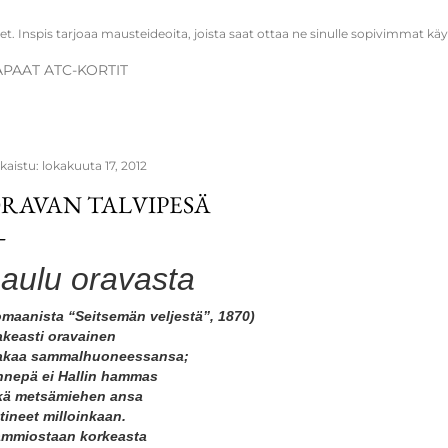
t. Inspis tarjoaa mausteideoita, joista saat ottaa ne sinulle sopivimmat käy
APAAT ATC-KORTIT
lkaistu:
lokakuuta 17, 2012
RAVAN TALVIPESÄ
aulu oravasta
omaanista “Seitsemän veljestä”, 1870)
keasti oravainen
kaa sammalhuoneessansa;
nnepä ei Hallin hammas
kä metsämiehen ansa
tineet milloinkaan.
mmiostaan korkeasta