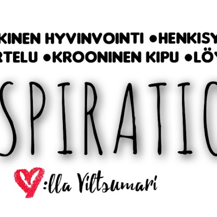
Siirry pääsisältöön