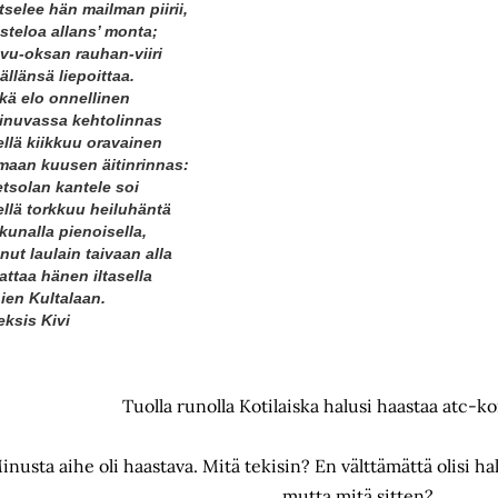
tselee hän mailman piirii,
isteloa allans’ monta;
vu-oksan rauhan-viiri
ällänsä liepoittaa.
kä elo onnellinen
inuvassa kehtolinnas
ellä kiikkuu oravainen
maan kuusen äitinrinnas:
tsolan kantele soi
ellä torkkuu heiluhäntä
kunalla pienoisella,
nnut laulain taivaan alla
attaa hänen iltasella
ien Kultalaan.
eksis Kivi
Tuolla runolla Kotilaiska halusi haastaa atc-k
inusta aihe oli haastava. Mitä tekisin? En välttämättä olisi hal
mutta mitä sitten?