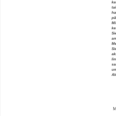
ka
ta
ha
pä
Mi
ke
Si
ar
Me
Si
ak
li
sa
un
Al
M