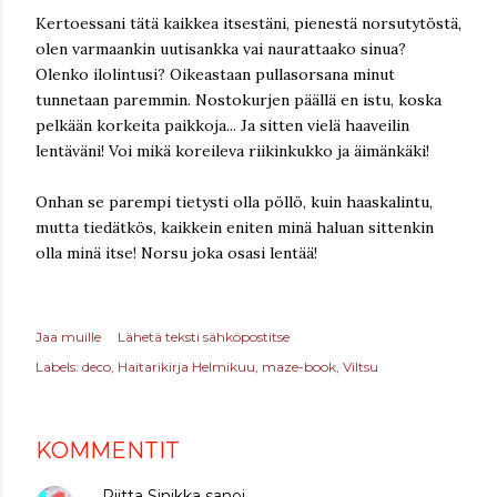
Kertoessani tätä kaikkea itsestäni, pienestä norsutytöstä,
olen varmaankin uutisankka vai naurattaako sinua?
Olenko ilolintusi? Oikeastaan pullasorsana minut
tunnetaan paremmin. Nostokurjen päällä en istu, koska
pelkään korkeita paikkoja... Ja sitten vielä haaveilin
lentäväni! Voi mikä koreileva riikinkukko ja äimänkäki!
Onhan se parempi tietysti olla pöllö, kuin haaskalintu,
mutta tiedätkös, kaikkein eniten minä haluan sittenkin
olla minä itse! Norsu joka osasi lentää!
Jaa muille
Lähetä teksti sähköpostitse
Labels:
deco
Haitarikirja Helmikuu
maze-book
Viltsu
KOMMENTIT
Riitta Sinikka
sanoi…