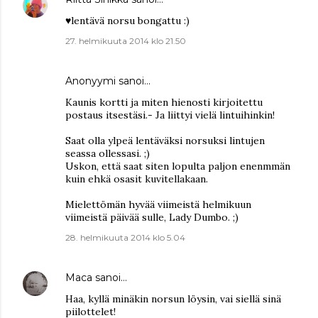
♥lentävä norsu bongattu :)
27. helmikuuta 2014 klo 21.50
Anonyymi sanoi…
Kaunis kortti ja miten hienosti kirjoitettu
postaus itsestäsi.- Ja liittyi vielä lintuihinkin!
Saat olla ylpeä lentäväksi norsuksi lintujen
seassa ollessasi. ;)
Uskon, että saat siten lopulta paljon enenmmän
kuin ehkä osasit kuvitellakaan.
Mielettömän hyvää viimeistä helmikuun
viimeistä päivää sulle, Lady Dumbo. ;)
28. helmikuuta 2014 klo 5.04
Maca
sanoi…
Haa, kyllä minäkin norsun löysin, vai siellä sinä
piilottelet!