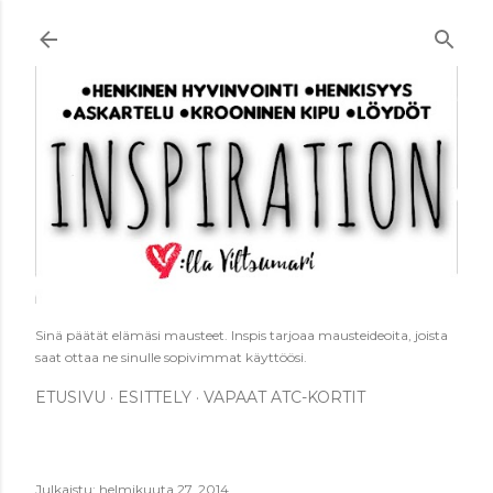
Siirry pääsisältöön
Sinä päätät elämäsi mausteet. Inspis tarjoaa mausteideoita, joista
saat ottaa ne sinulle sopivimmat käyttöösi.
ETUSIVU
ESITTELY
VAPAAT ATC-KORTIT
Julkaistu:
helmikuuta 27, 2014