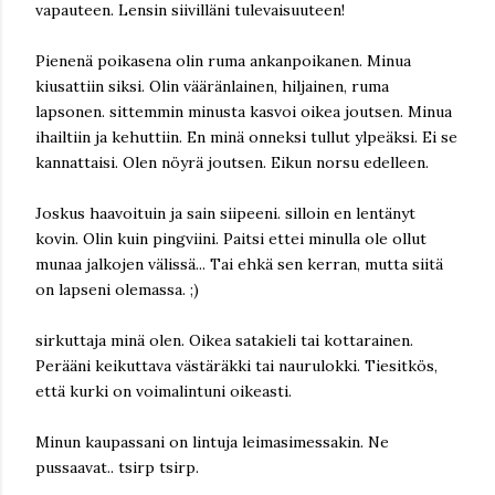
vapauteen. Lensin siivilläni tulevaisuuteen!
Pienenä poikasena olin ruma ankanpoikanen. Minua
kiusattiin siksi. Olin vääränlainen, hiljainen, ruma
lapsonen. sittemmin minusta kasvoi oikea joutsen. Minua
ihailtiin ja kehuttiin. En minä onneksi tullut ylpeäksi. Ei se
kannattaisi. Olen nöyrä joutsen. Eikun norsu edelleen.
Joskus haavoituin ja sain siipeeni. silloin en lentänyt
kovin. Olin kuin pingviini. Paitsi ettei minulla ole ollut
munaa jalkojen välissä... Tai ehkä sen kerran, mutta siitä
on lapseni olemassa. ;)
sirkuttaja minä olen. Oikea satakieli tai kottarainen.
Perääni keikuttava västäräkki tai naurulokki. Tiesitkös,
että kurki on voimalintuni oikeasti.
Minun kaupassani on lintuja leimasimessakin. Ne
pussaavat.. tsirp tsirp.