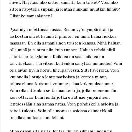
siivet. Näyttäisinkö sitten samalta kuin toiset? Voisinko
sitten räpytellä siipiäni ja lentää niinkuin muutkin linnut?
Olisinko samanlainen?
Pysähdyn miettimään asiaa. Riisun vyön ympäriltäni ja
laskostan siivet kauniisti pinoon. en minä halua hukkua
massaan. En olla samanlainen toisten kanssa. Minä haluan
olla minä ja tuntea niin kuin tunnen. Haluan tehdä niitä
asioita, joita kykenen. Kaikkea en saa, kaikkea en
tarvitsekaan. Tarvitsen kuitenkin säilyttää minuuden! Voin
olla aivan hyvin norsu lintuparvessa. Silti kavereita. Voin
kuunnella lintujen lentomatkoista ja kertoa minun
tallustelumatkoistani! voimme jakaa kokemuksiamme.
Voin olla sittenkin se tarinankertoja, jolla on enemmän
kerrottavaa, kuin heillä, jotka eivät näe ympärilleen
lentäessään aina samaa rataa. Voin pohdiskella asioita ja
tehdä tulosta. Voin olla monissa asiossa esimerkkinä
omalla ainutlaatuisuudellani.
Minä osaan sitä paitsi lentää! Suljen silmäni uneen tai