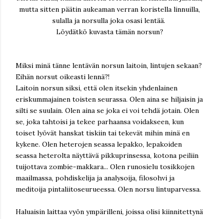
mutta sitten päätin aukeaman verran koristella linnuilla,
sulalla ja norsulla joka osasi lentää.
Löydätkö kuvasta tämän norsun?
Miksi minä tänne lentävän norsun laitoin, lintujen sekaan?
Eihän norsut oikeasti lennä?!
Laitoin norsun siksi, että olen itsekin yhdenlainen
eriskummajainen toisten seurassa. Olen aina se hiljaisin ja
silti se suulain. Olen aina se joka ei voi tehdä jotain. Olen
se, joka tahtoisi ja tekee parhaansa voidakseen, kun
toiset lyövät hanskat tiskiin tai tekevät mihin minä en
kykene. Olen heterojen seassa lepakko, lepakoiden
seassa heterolta näyttävä pikkuprinsessa, kotona peiliin
tuijottava zombie-makkara... Olen runosielu tosikkojen
maailmassa, pohdiskelija ja analysoija, filosohvi ja
meditoija pintaliitoseurueessa. Olen norsu lintuparvessa.
Haluaisin laittaa vyön ympärilleni, joissa olisi kiinnitettynä