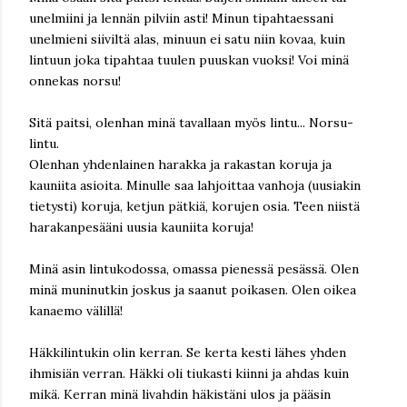
unelmiini ja lennän pilviin asti! Minun tipahtaessani
unelmieni siiviltä alas, minuun ei satu niin kovaa, kuin
lintuun joka tipahtaa tuulen puuskan vuoksi! Voi minä
onnekas norsu!
Sitä paitsi, olenhan minä tavallaan myös lintu... Norsu-
lintu.
Olenhan yhdenlainen harakka ja rakastan koruja ja
kauniita asioita. Minulle saa lahjoittaa vanhoja (uusiakin
tietysti) koruja, ketjun pätkiä, korujen osia. Teen niistä
harakanpesääni uusia kauniita koruja!
Minä asin lintukodossa, omassa pienessä pesässä. Olen
minä muninutkin joskus ja saanut poikasen. Olen oikea
kanaemo välillä!
Häkkilintukin olin kerran. Se kerta kesti lähes yhden
ihmisiän verran. Häkki oli tiukasti kiinni ja ahdas kuin
mikä. Kerran minä livahdin häkistäni ulos ja pääsin