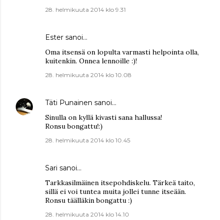
28. helmikuuta 2014 klo 9.31
Ester
sanoi…
Oma itsensä on lopulta varmasti helpointa olla,
kuitenkin. Onnea lennoille :)!
28. helmikuuta 2014 klo 10.08
Täti Punainen
sanoi…
Sinulla on kyllä kivasti sana hallussa!
Ronsu bongattu!:)
28. helmikuuta 2014 klo 10.45
Sari
sanoi…
Tarkkasilmäinen itsepohdiskelu. Tärkeä taito,
sillä ei voi tuntea muita jollei tunne itseään.
Ronsu täälläkin bongattu :)
28. helmikuuta 2014 klo 14.10