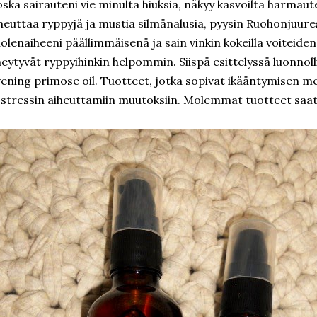
ska sairauteni vie minulta hiuksia, näkyy kasvoilta harmau
heuttaa ryppyjä ja mustia silmänalusia, pyysin Ruohonjuure
olenaiheeni päällimmäisenä ja sain vinkin kokeilla voiteiden 
eytyvät ryppyihinkin helpommin. Siispä esittelyssä luonnoll
ening primose oil. Tuotteet, jotka sopivat ikääntymisen 
 stressin aiheuttamiin muutoksiin. Molemmat tuotteet sa