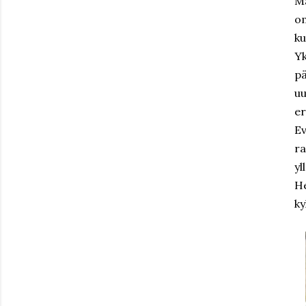
Ma
om
ku
Yk
pä
uu
er
Ev
ra
yl
He
ky