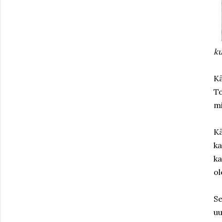
ku
Kä
To
mi
Kä
ka
ka
ol
S
uu