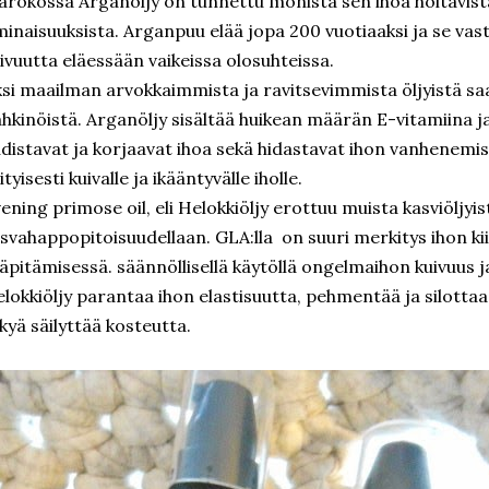
rokossa Arganöljy on tunnettu monista sen ihoa hoitavista 
inaisuuksista. Arganpuu elää jopa 200 vuotiaaksi ja se vas
ivuutta eläessään vaikeissa olosuhteissa.
si maailman arvokkaimmista ja ravitsevimmista öljyistä 
hkinöistä. Arganöljy sisältää huikean määrän E-vitamiina j
distavat ja korjaavat ihoa sekä hidastavat ihon vanhenemista
ityisesti kuivalle ja ikääntyvälle iholle.
ening primose oil, eli Helokkiöljy erottuu muista kasviöljyis
svahappopitoisuudellaan. GLA:lla on suuri merkitys ihon k
läpitämisessä. säännöllisellä käytöllä ongelmaihon kuivuus 
lokkiöljy parantaa ihon elastisuutta, pehmentää ja silotta
kyä säilyttää kosteutta.