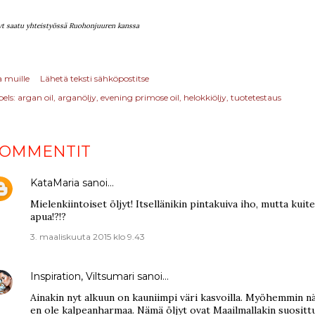
yt saatu yhteistyössä Ruohonjuuren kanssa
a muille
Lähetä teksti sähköpostitse
els:
argan oil
arganöljy
evening primose oil
helokkiöljy
tuotetestaus
OMMENTIT
KataMaria
sanoi…
Mielenkiintoiset öljyt! Itsellänikin pintakuiva iho, mutta kuit
apua!?!?
3. maaliskuuta 2015 klo 9.43
Inspiration, Viltsumari
sanoi…
Ainakin nyt alkuun on kauniimpi väri kasvoilla. Myöhemmin n
en ole kalpeanharmaa. Nämä öljyt ovat Maailmallakin suosittu