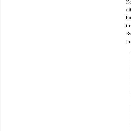
Ko
ai
hu
im
Ev
ja