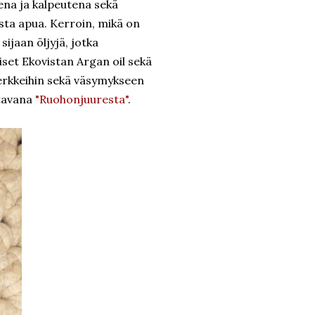
tena ja kalpeutena sekä
sta apua. Kerroin, mikä on
sijaan öljyjä, jotka
iset Ekovistan Argan oil sekä
merkkeihin sekä väsymykseen
atavana
"Ruohonjuuresta"
.