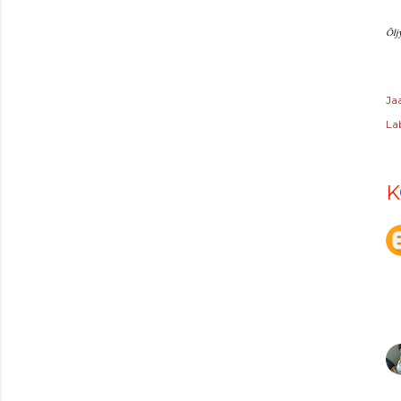
Ölj
Ja
Lab
K