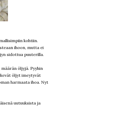
mallisimpiin kohtiin.
osteaan ihoon, mutta ei
jyn sidottua puuterilla.
 määrän öljyjä. Pyyhin
ekevät öljyt imeytyvät
ottoman harmaata ihoa. Nyt
mäisenä uutuuksista ja