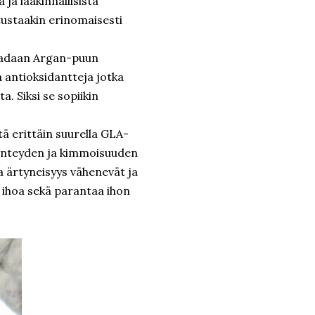
ja lääkinnällisistä
tustaakin erinomaisesti
saadaan Argan-puun
a antioksidantteja jotka
. Siksi se sopiikin
tä erittäin suurella GLA-
iinteyden ja kimmoisuuden
ja ärtyneisyys vähenevät ja
a ihoa sekä parantaa ihon