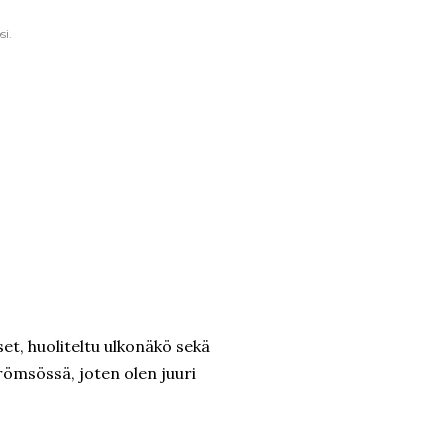
si.
kset, huoliteltu ulkonäkö sekä
trömsössä, joten olen juuri