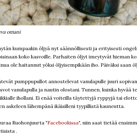
va omani
ytän kumpaakin öljyä nyt säännöllisesti ja erityisesti ongel
isinaan koko kasvoille. Parhaiten öljyt imeytyvät hieman k
nua ole haitannut yöksi öljyisempikään iho. Päiväksi saan öl
tevät pumppupullot annostelevat vanulapulle juuri sopivan
svot vanulapulla ja nautin olostani. Tunnen, kuinka hyvää t
ikkialle ihollani. Ei enää voiteilla täytettyjä ryppyjä tai el
en askeleen lähempänä ikäisilleni tyypillistä kauneutta.
euraa Ruohonjuurta
"Facebookissa"
, niin saat tietää ensim
tisista .