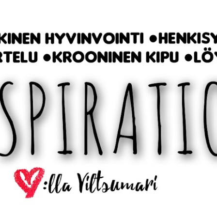
Siirry pääsisältöön