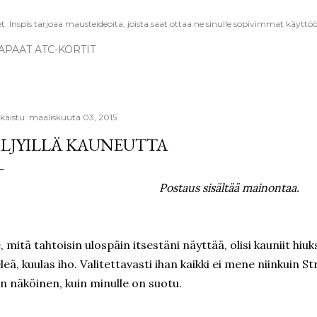
 Inspis tarjoaa mausteideoita, joista saat ottaa ne sinulle sopivimmat käyttöö
APAAT ATC-KORTIT
lkaistu:
maaliskuuta 03, 2015
LJYILLÄ KAUNEUTTA
Postaus sisältää mainontaa.
, mitä tahtoisin ulospäin itsestäni näyttää, olisi kauniit hiu
leä, kuulas iho. Valitettavasti ihan kaikki ei mene niinkuin S
n näköinen, kuin minulle on suotu.